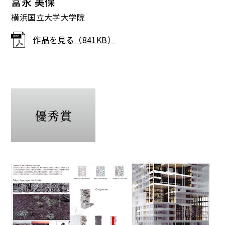
冨永 美保
横浜国立大学大学院
作品を見る（841KB）
優秀賞