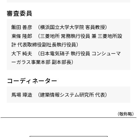
審査委員
飯田 善彦
（横浜国立大学大学院 客員教授）
東條 隆郎
（三菱地所 常務執行役員 兼 三菱地所設
計 代表取締役副社長執行役員）
大下 純夫
（日本電気硝子 執行役員 コンシューマ
ーガラス事業本部 副本部長）
コーディネーター
馬場 璋造
（建築情報システム研究所 代表）
（敬称略）