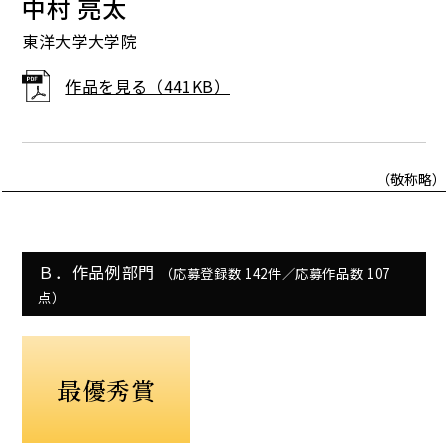
中村 亮太
東洋大学大学院
作品を見る（441KB）
（敬称略）
Ｂ．作品例部門
（応募登録数 142件／応募作品数 107
点）
最優秀賞