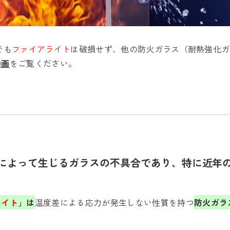
でも
ファイアライト
は破損せず、他の防火ガラス（耐熱強化ガ
動画
をご覧ください。
によって生じるガラスの不具合であり、特に近年
ライト
」は
温度差による応力が発生しない性質を持つ
防火ガラ