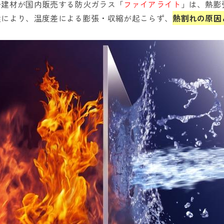
子建材が国内販売する防火ガラス「
ファイアライト
」は、熱膨
性により、温度差による膨張・収縮が起こらず、
熱割れの原因