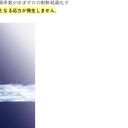
張係数がほぼゼロの耐熱結晶化ガ
となる応力が発生しません
。