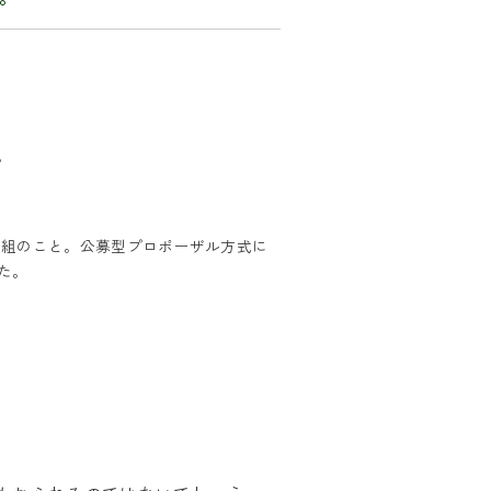
。
0組のこと。公募型プロポーザル方式に
た。