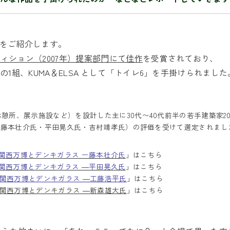
氏をご紹介します。
ィション（2007年）提案部門にて佳作
を受賞されており、
の1組、KUMA＆ELSA として「トイレ6」を手掛けられました
憩所、展示施設など）を設計した主に30代〜40代前半の若手建築家2
名（藤本壮介氏・平田晃久氏・吉村靖孝氏）の評価を受けて選定されまし
関西万博とデンキガラス ー藤本壮介氏
」はこちら
関西万博とデンキガラス ―平田晃久氏
」はこちら
関西万博とデンキガラス ―工藤浩平氏
」はこちら
関西万博とデンキガラス ―新森雄大氏
」はこちら