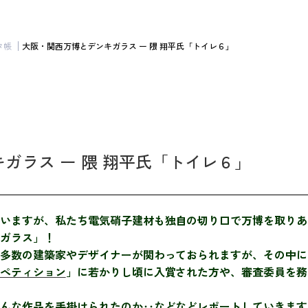
タ帳
大阪・関西万博とデンキガラス ー 隈 翔平氏「トイレ６」
ガラス ー 隈 翔平氏「トイレ６」
いますが、私たち電気硝子建材も独自の切り口で万博を取りあ
ガラス」！
多数の建築家やデザイナーが関わっておられますが、その中に
ペティション
」に若かりし頃に入賞された方や、審査委員を務
んな作品を手掛けられたのか‥などなどレポートしていきます