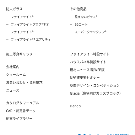
防火ガラス
その他商品
ファイアライト®
見えないガラス®
ファイアライト プラス®ネオ
SGコート
ファイアライト®F
スーパークラックノン®
ファイアライト®F エアリティ
施工写真ギャラリー
ファイアライト特設サイト
ハウスパネル特設サイト
会社案内
建材ニュース 環 WEB版
ショールーム
NEG建築家セミナー
お問い合わせ・資料請求
空間デザイン・コンペティション
ニュース
Glacia（住宅向けガラスブロック）
カタログ＆マニュアル
e-shop
CAD・認定書データ
動画ライブラリー