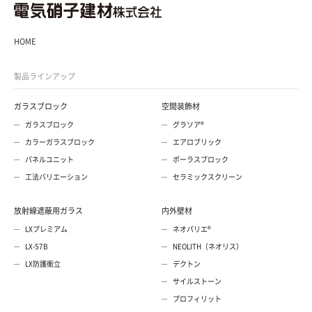
HOME
製品ラインアップ
ガラスブロック
空間装飾材
ガラスブロック
グラソア®
カラーガラスブロック
エアロブリック
パネルユニット
ポーラスブロック
工法バリエーション
セラミックスクリーン
放射線遮蔽用ガラス
内外壁材
LXプレミアム
ネオパリエ®
LX-57B
NEOLITH（ネオリス）
LX防護衝立
デクトン
サイルストーン
プロフィリット