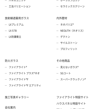
パネルユニット
ポーラスブロック
工法バリエーション
セラミックスクリーン
放射線遮蔽用ガラス
内外壁材
LXプレミアム
ネオパリエ®
LX-57B
NEOLITH（ネオリス）
LX防護衝立
デクトン
サイルストーン
プロフィリット
防火ガラス
その他商品
ファイアライト®
見えないガラス®
ファイアライト プラス®ネオ
SGコート
ファイアライト®F
スーパークラックノン®
ファイアライト®F エアリティ
施工写真ギャラリー
ファイアライト特設サイト
ハウスパネル特設サイト
会社案内