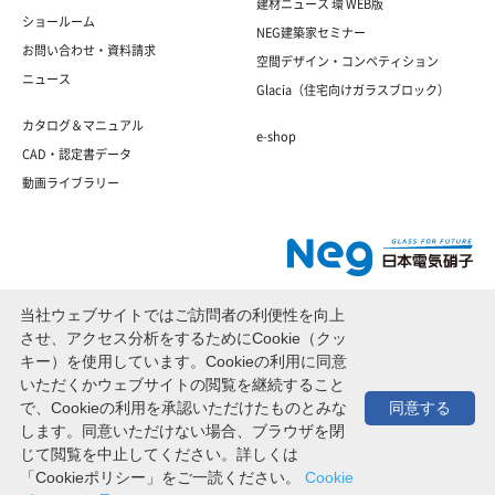
建材ニュース 環 WEB版
ショールーム
NEG建築家セミナー
お問い合わせ・資料請求
空間デザイン・コンペティション
ニュース
Glacia（住宅向けガラスブロック）
カタログ＆マニュアル
e-shop
CAD・認定書データ
動画ライブラリー
当社ウェブサイトではご訪問者の利便性を向上
※電気硝子建材株式会社は日本電気硝子株式会社のグループ会社です。
させ、アクセス分析をするためにCookie（クッ
キー）を使用しています。Cookieの利用に同意
いただくかウェブサイトの閲覧を継続すること
で、Cookieの利用を承認いただけたものとみな
同意する
サイトマップ
個人情報保護法
Cookieポリシー
ENGLISH
します。同意いただけない場合、ブラウザを閉
じて閲覧を中止してください。詳しくは
© ELECTRIC GLASS BUILDING MATERIALS CO., LTD. ALL RIGHTS RESERVED.
「Cookieポリシー」をご一読ください。
Cookie