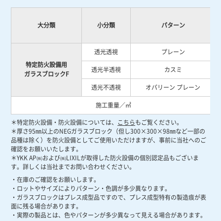
大分類
小分類
パターン
透光透視
プレーン
特定防火設備用
透光半透視
カスミ
ガラスブロックF
透光不透視
オパリーン プレーン
施工重量／㎡
＊特定防火設備・防火設備については、
こちら
もご覧ください。
＊厚さ95㎜以上のNEGガラスブロック（但し300×300×98㎜など一部の
品種は除く）を防火設備としてご使用いただけますが、事前に当社へのご
確認をお願いいたします。
＊YKK AP㈱および㈱LIXILが取得した防火設備の個別認定品もございま
す。詳しくは当社までお問い合わせください。
・在庫のご確認をお願いします。
・ロットやサイズによりパターン・色調が多少異なります。
・ガラスブロックはプレス成型品ですので、プレス成型特有の製造痕が表
面に残る場合があります。
・実際の製品とは、色やパターンが多少異なって見える場合があります。