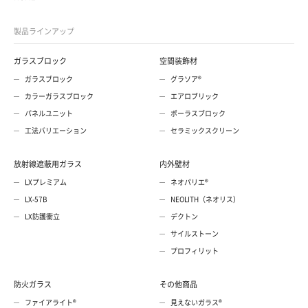
製品ラインアップ
ガラスブロック
空間装飾材
ガラスブロック
グラソア®
カラーガラスブロック
エアロブリック
パネルユニット
ポーラスブロック
工法バリエーション
セラミックスクリーン
放射線遮蔽用ガラス
内外壁材
LXプレミアム
ネオパリエ®
LX-57B
NEOLITH（ネオリス）
LX防護衝立
デクトン
サイルストーン
プロフィリット
防火ガラス
その他商品
ファイアライト®
見えないガラス®