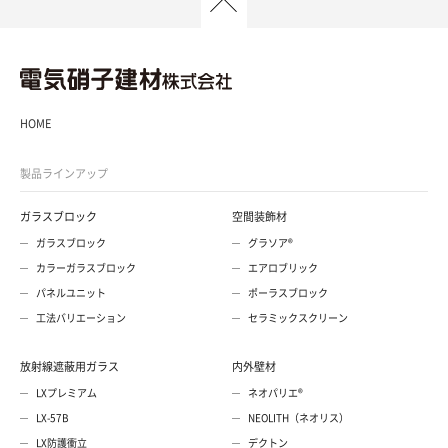
HOME
製品ラインアップ
ガラスブロック
空間装飾材
ガラスブロック
グラソア®
カラーガラスブロック
エアロブリック
パネルユニット
ポーラスブロック
工法バリエーション
セラミックスクリーン
放射線遮蔽用ガラス
内外壁材
LXプレミアム
ネオパリエ®
LX-57B
NEOLITH（ネオリス）
LX防護衝立
デクトン