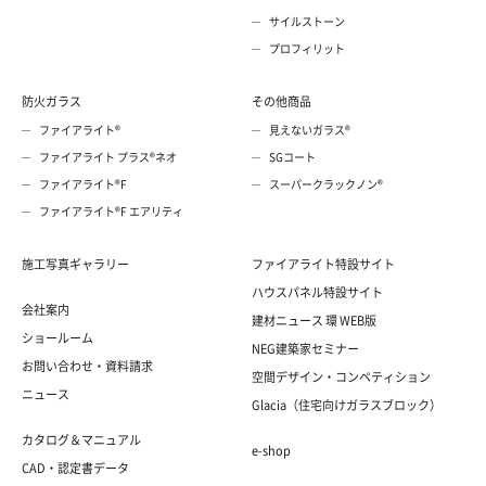
サイルストーン
プロフィリット
防火ガラス
その他商品
ファイアライト®
見えないガラス®
ファイアライト プラス®ネオ
SGコート
ファイアライト®F
スーパークラックノン®
ファイアライト®F エアリティ
施工写真ギャラリー
ファイアライト特設サイト
ハウスパネル特設サイト
会社案内
建材ニュース 環 WEB版
ショールーム
NEG建築家セミナー
お問い合わせ・資料請求
空間デザイン・コンペティション
ニュース
Glacia（住宅向けガラスブロック）
カタログ＆マニュアル
e-shop
CAD・認定書データ