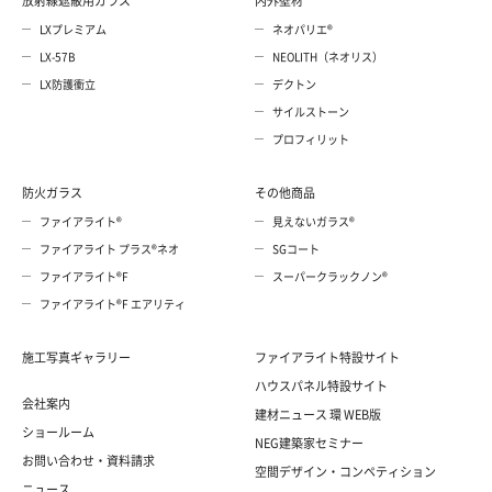
放射線遮蔽用ガラス
内外壁材
LXプレミアム
ネオパリエ®
LX-57B
NEOLITH（ネオリス）
LX防護衝立
デクトン
サイルストーン
プロフィリット
防火ガラス
その他商品
ファイアライト®
見えないガラス®
ファイアライト プラス®ネオ
SGコート
ファイアライト®F
スーパークラックノン®
ファイアライト®F エアリティ
施工写真ギャラリー
ファイアライト特設サイト
ハウスパネル特設サイト
会社案内
建材ニュース 環 WEB版
ショールーム
NEG建築家セミナー
お問い合わせ・資料請求
空間デザイン・コンペティション
ニュース