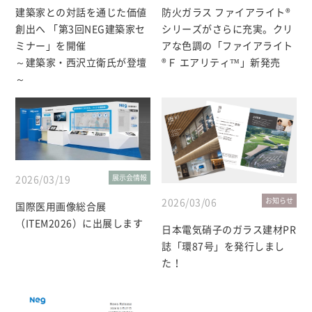
建築家との対話を通じた価値
防火ガラス ファイアライト®
創出へ 「第3回NEG建築家セ
シリーズがさらに充実。クリ
ミナー」を開催
アな色調の「ファイアライト
～建築家・西沢立衛氏が登壇
®Ｆ エアリティ™」新発売
～
2026/03/19
展示会情報
2026/03/06
お知らせ
国際医用画像総合展
（ITEM2026）に出展します
日本電気硝子のガラス建材PR
誌「環87号」を発行しまし
た！