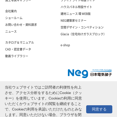
施工写真ギャラリー
ファイアライト特設サイト
ハウスパネル特設サイト
会社案内
建材ニュース 環 WEB版
ショールーム
NEG建築家セミナー
お問い合わせ・資料請求
空間デザイン・コンペティション
ニュース
Glacia（住宅向けガラスブロック）
カタログ＆マニュアル
e-shop
CAD・認定書データ
動画ライブラリー
当社ウェブサイトではご訪問者の利便性を向上
※電気硝子建材株式会社は日本電気硝子株式会社のグループ会社です。
させ、アクセス分析をするためにCookie（クッ
キー）を使用しています。Cookieの利用に同意
いただくかウェブサイトの閲覧を継続すること
で、Cookieの利用を承認いただけたものとみな
同意する
サイトマップ
個人情報保護法
Cookieポリシー
ENGLISH
します。同意いただけない場合、ブラウザを閉