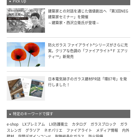
Pick Up
建築家との対話を通じた価値創出へ 「第3回NEG
建築家セミナー」を開催
～建築家・西沢立衛氏が登壇～
防火ガラス ファイアライト®シリーズがさらに充
実。クリアな色調の「ファイアライト®Ｆ エアリ
ティ™」新発売
日本電気硝子のガラス建材PR誌「環87号」を発
行しました！
特定のキーワードで探す
e-shop
LXプレミアム
LX防護衝立
カタログ
ガラスブロック
ガラ
スレンガ
グラソア
ネオパリエ
ファイアライト
メディア情報
内外
壁材
空間デザインコンペ
耐熱結晶化ガラス
防火設備