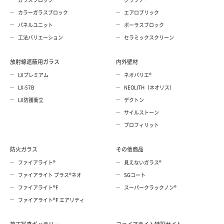
カラーガラスブロック
エアロブリック
パネルユニット
ポーラスブロック
工法バリエーション
セラミックスクリーン
放射線遮蔽用ガラス
内外壁材
LXプレミアム
ネオパリエ®
LX-57B
NEOLITH（ネオリス）
LX防護衝立
デクトン
サイルストーン
プロフィリット
防火ガラス
その他商品
ファイアライト®
見えないガラス®
ファイアライト プラス®ネオ
SGコート
ファイアライト®F
スーパークラックノン®
ファイアライト®F エアリティ