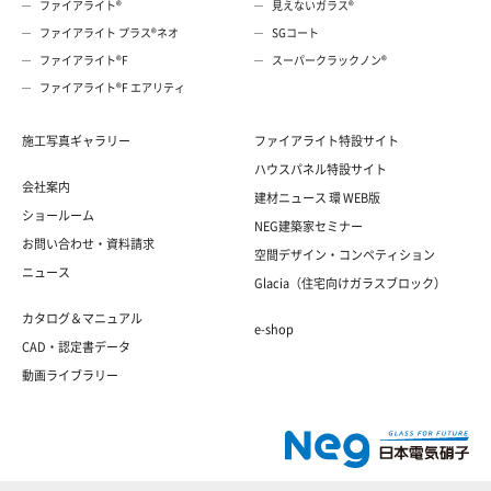
ファイアライト®
見えないガラス®
ファイアライト プラス®ネオ
SGコート
ファイアライト®F
スーパークラックノン®
ファイアライト®F エアリティ
施工写真ギャラリー
ファイアライト特設サイト
ハウスパネル特設サイト
会社案内
建材ニュース 環 WEB版
ショールーム
NEG建築家セミナー
お問い合わせ・資料請求
空間デザイン・コンペティション
ニュース
Glacia（住宅向けガラスブロック）
カタログ＆マニュアル
e-shop
CAD・認定書データ
動画ライブラリー