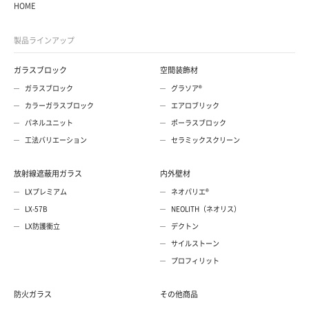
HOME
製品ラインアップ
ガラスブロック
空間装飾材
ガラスブロック
グラソア®
カラーガラスブロック
エアロブリック
パネルユニット
ポーラスブロック
工法バリエーション
セラミックスクリーン
放射線遮蔽用ガラス
内外壁材
LXプレミアム
ネオパリエ®
LX-57B
NEOLITH（ネオリス）
LX防護衝立
デクトン
サイルストーン
プロフィリット
防火ガラス
その他商品